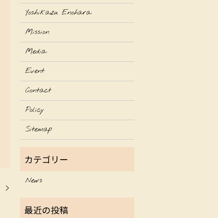
Yoshikazu Enohara
Mission
Media
Event
Contact
Policy
Sitemap
News
！