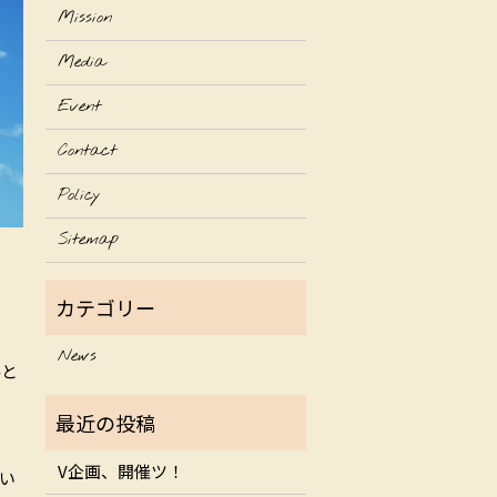
Mission
Media
Event
Contact
Policy
Sitemap
News
手と
V企画、開催ツ！
い