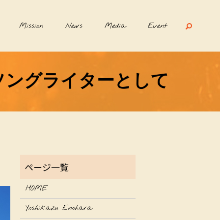
Mission
News
Media
Event
ーソングライターとして
HOME
Yoshikazu Enohara