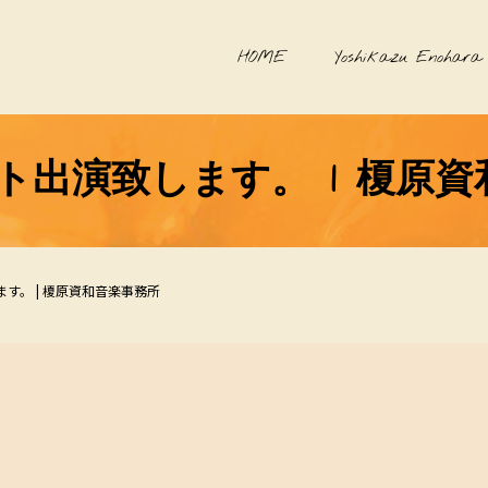
HOME
Yoshikazu Enohara
ベント出演致します。 | 榎原
ます。 | 榎原資和音楽事務所