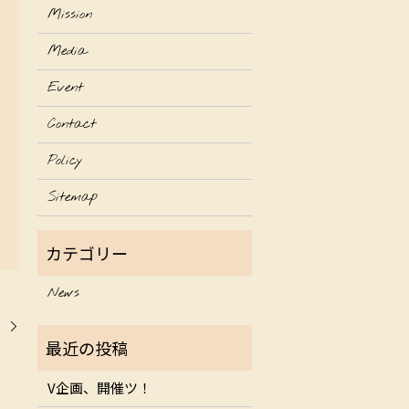
Mission
Media
Event
Contact
Policy
Sitemap
News
。
V企画、開催ツ！