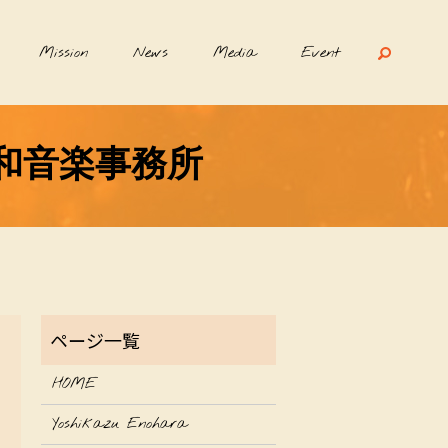
Mission
News
Media
Event
資和音楽事務所
HOME
Yoshikazu Enohara