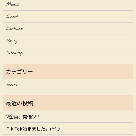
Media
Event
Contact
Policy
Sitemap
News
V企画、開催ツ！
Tik Tok始まました。(^^♪