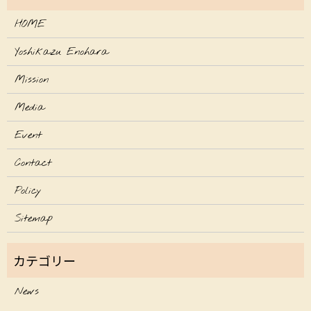
HOME
Yoshikazu Enohara
Mission
Media
Event
Contact
Policy
Sitemap
News