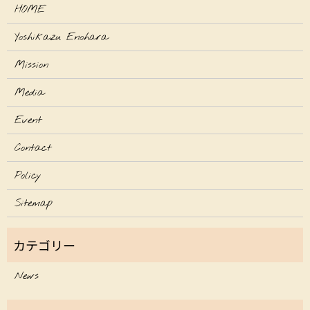
HOME
Yoshikazu Enohara
Mission
Media
Event
Contact
Policy
Sitemap
News