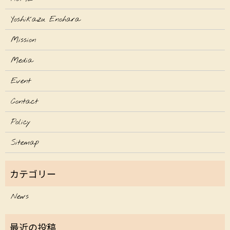
Yoshikazu Enohara
Mission
Media
Event
Contact
Policy
Sitemap
News