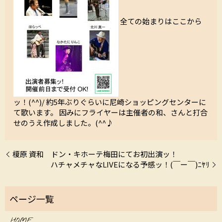
全ての始まりはここから
ッ！(^^)/ 約5年ぶりぐらいに尼崎ショッピングセンターに
て歌います。 因みにフライヤーは主催者の和、さんと打合
せのうえ作成しました。(^^♪
榎原 資和 ドン・キホーテ梅田にてお初出演ッ！
ハチャメチャなLIVEになる予感ッ！(￣ー￣)ﾆﾔﾘ
HOME