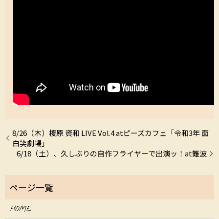
8/26（木）榎原 資和 LIVE Vol.4 atピーズカフェ「令和3年 面
白笑劇場」
6/18（土）、久しぶりの自作フライヤーで出演ッ！at難波
HOME