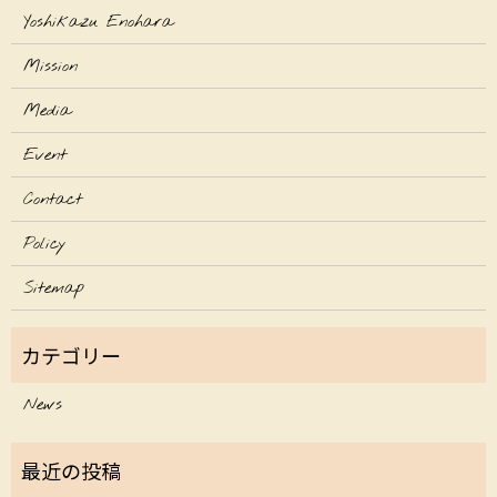
Yoshikazu Enohara
Mission
Media
Event
Contact
Policy
Sitemap
News