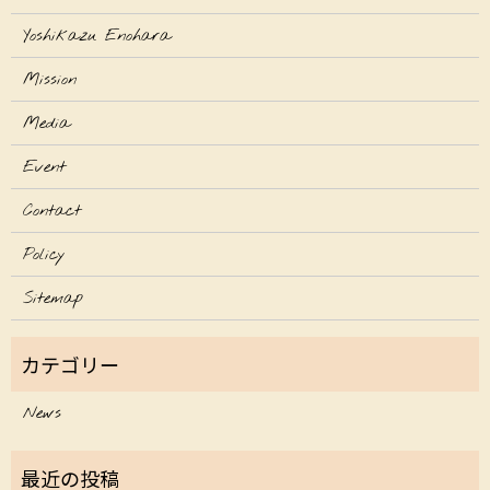
Yoshikazu Enohara
Mission
Media
Event
Contact
Policy
Sitemap
News